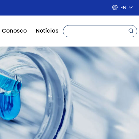
EN

o Conosco
Notícias
