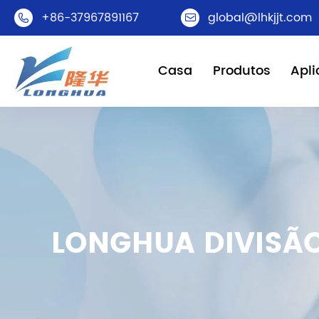
+86-37967891167
global@lhkjjt.com


Casa
Produtos
Apl
LONGHUA DIVISÃ