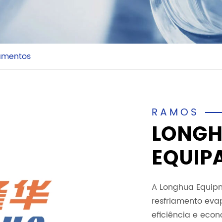
amentos
RAMOS
LONGH
EQUIP
A Longhua Equipm
resfriamento eva
eficiência e eco