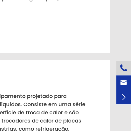


ipamento projetado para

s líquidos. Consiste em uma série
fície de troca de calor e são
 trocadores de calor de placas
strias, como refrigeração,