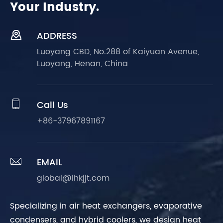
Your Industry.

ADDRESS
Luoyang CBD, No.288 of Kaiyuan Avenue,
Luoyang, Henan, China

Call Us
+86-37967891167

EMAIL
global@lhkjjt.com
Specializing in air heat exchangers, evaporative
condensers, and hybrid coolers, we design heat