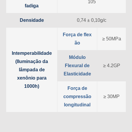
105
fadiga
Densidade
0,74 ± 0,10g/c
Força de flex
≥ 50MPa
ão
Intemperabilidade
Módulo
(Iluminação da
Flexural de
≥ 4.2GP
lâmpada de
Elasticidade
xenônio para
1000h)
Força de
compressão
≥ 30MP
longitudinal