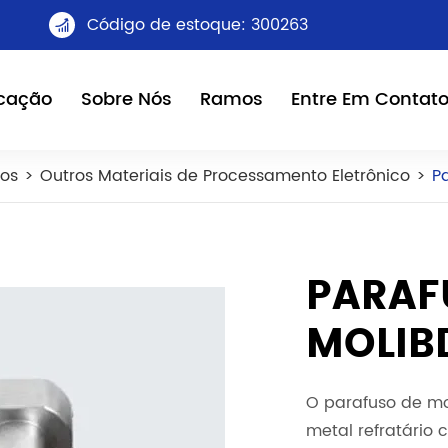
Código de estoque: 300263

icação
Sobre Nós
Ramos
Entre Em Contat
cos
Outros Materiais de Processamento Eletrônico
P
PARAF
MOLIB
O parafuso de mo
metal refratário 