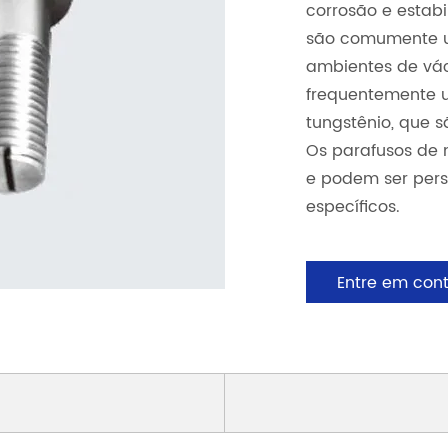
corrosão e estab
são comumente u
ambientes de vác
frequentemente u
tungstênio, que 
Os parafusos de 
e podem ser pers
específicos.
Entre em con