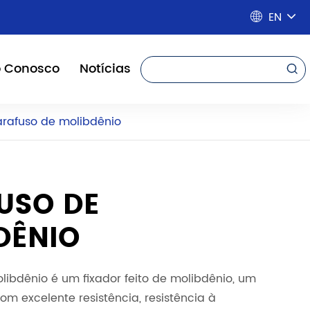
EN

o Conosco
Notícias

arafuso de molibdênio
USO DE
DÊNIO
libdênio é um fixador feito de molibdênio, um
com excelente resistência, resistência à