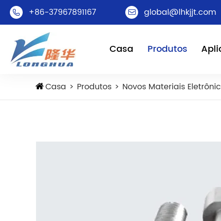
+86-37967891167
global@lhkjjt.com


Casa
Produtos
Apl
Casa
Produtos
Novos Materiais Eletrôni