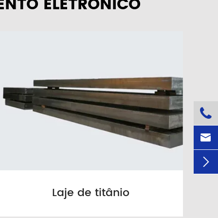
ENTO ELETRÔNICO




Laje de titânio