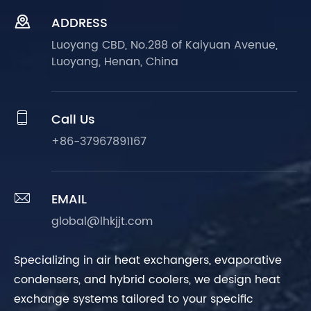

ADDRESS
Luoyang CBD, No.288 of Kaiyuan Avenue,
Luoyang, Henan, China

Call Us
+86-37967891167

EMAIL
global@lhkjjt.com
Specializing in air heat exchangers, evaporative
condensers, and hybrid coolers, we design heat
exchange systems tailored to your specific