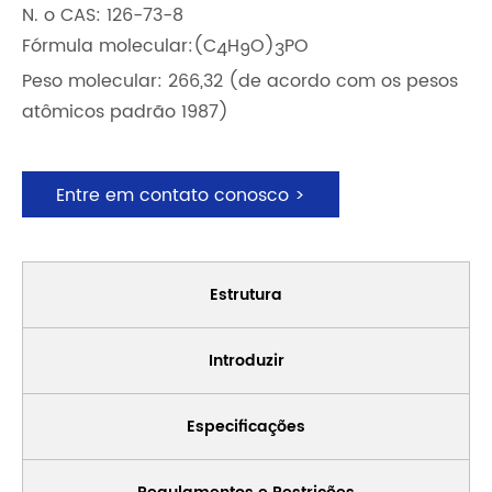
N. o CAS: 126-73-8
Fórmula molecular:(C
H
O)
PO
4
9
3
Peso molecular: 266,32 (de acordo com os pesos
atômicos padrão 1987)
Entre em contato conosco >
Estrutura
Introduzir
Especificações