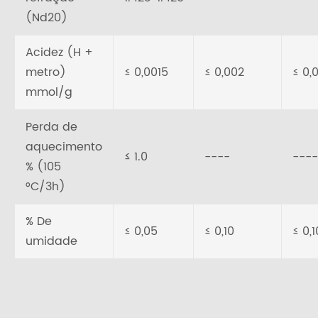
(Nd20)
Acidez (H +
metro)
≤ 0,0015
≤ 0,002
≤ 0,
mmol/g
Perda de
aquecimento
≤ 1.0
----
----
% (105
°C/3h)
% De
≤ 0,05
≤ 0,10
≤ 0,1
umidade