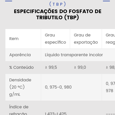
(TBP)
ESPECIFICAÇÕES DO FOSFATO DE
TRIBUTILO (TBP)
Grau
Grau de
Gra
Item
específico
exportação
rea
Aparência
Líquido transparente incolor
% Conteúdo
≥ 99,5
≥ 99,0
≥ 98
Densidade
0, 9
(20 °C)
0, 975-0, 980
978
g/mL
Índice de
refração
1.423-1.425
----